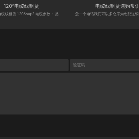
120²电缆线租赁
电缆线租赁选购常
120&sup2;电缆线租赁 120&sup2;电缆参数： 品牌 展翔机电 芯数 2-30芯 颜色 多种