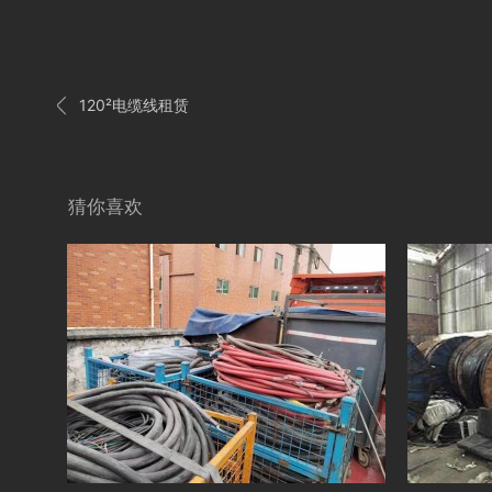

120²电缆线租赁
猜你喜欢