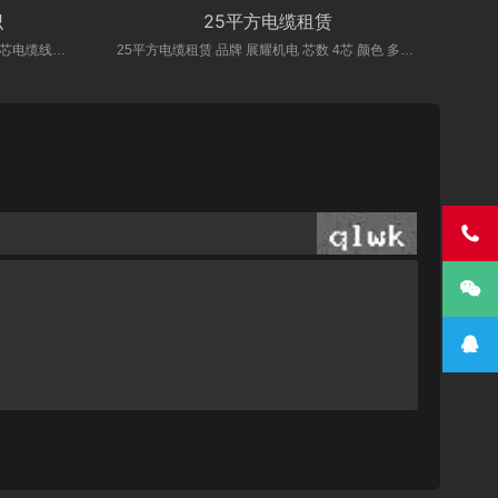
识
25平方电缆租赁
您一个电话我们可以多仓库为您配送铜芯电缆线、电箱、线槽板、UPS电源等
25平方电缆租赁 品牌 展耀机电 芯数 4芯 颜色 多种颜色 电压 700V以下


